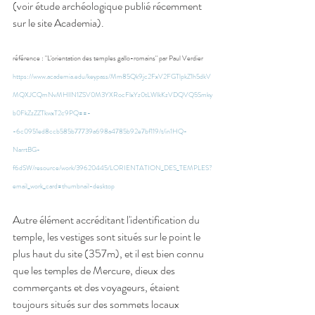
(voir étude archéologique publié récemment 
sur le site Academia).
référence : "L'orientation des temples gallo-romains" par Paul Verdier 
https://www.academia.edu/keypass/Mm85Qk9jc2FxV2FGTlpkZ1h5dkV
MQXJCQmNvMHllN1ZSV0M3YXRocFlxYz0tLWlkKzVDQVQ5Smky
b0FkZzZZTkwxT2c9PQ==-
-6c0951ed8ccb585b77739a698a4785b92e7bf119/t/in1HQ-
NarrtBG-
f6dSW/resource/work/39620445/LORIENTATION_DES_TEMPLES?
email_work_card=thumbnail-desktop
Autre élément accréditant l'identification du 
temple, les vestiges sont situés sur le point le 
plus haut du site (357m), et il est bien connu 
que les temples de Mercure, dieux des 
commerçants et des voyageurs, étaient 
toujours situés sur des sommets locaux 