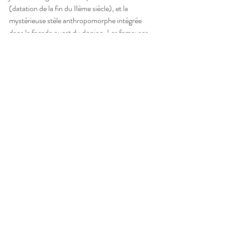
(datation de la fin du IIème siècle), et la 
mystérieuse stèle anthropomorphe intégrée 
dans la façade ouest du donjon. Les fameuses 
"tuiles à rebord" typiques des constructions 
gallo-romaines encore abondantes sur le site 
au début du XXème siècle (cf. Roger Drouault 
: "le château de Montôtre et ses seigneurs", 
1912) n'ont pas été repérées à ce jour.
C'est tout pour aujourd'hui ! Si vous souhaitez 
ne plus recevoir notre "petit journal des amis 
de Montautre", il n'y a aucun souci : indiquez-
nous le par retour de mail. Inversement, vous 
pouvez le faire suivre aux personnes 
intéressées.
En attendant, merci à tous de votre fidélité, et 
au plaisir de vous revoir sur le site, 