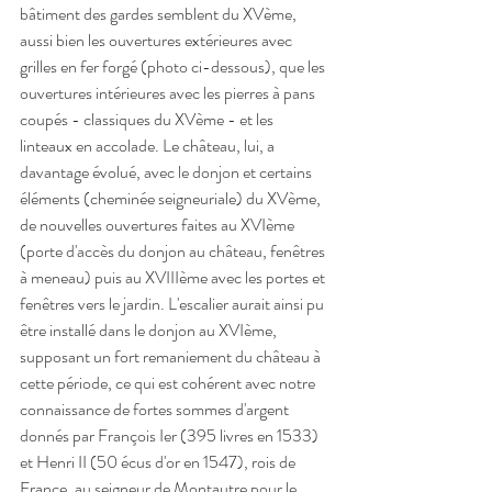
bâtiment des gardes semblent du XVème, 
aussi bien les ouvertures extérieures avec 
grilles en fer forgé (photo ci-dessous), que les 
ouvertures intérieures avec les pierres à pans 
coupés - classiques du XVème - et les 
linteaux en accolade. Le château, lui, a 
davantage évolué, avec le donjon et certains 
éléments (cheminée seigneuriale) du XVème, 
de nouvelles ouvertures faites au XVIème 
(porte d'accès du donjon au château, fenêtres 
à meneau) puis au XVIIIème avec les portes et 
fenêtres vers le jardin. L'escalier aurait ainsi pu 
être installé dans le donjon au XVIème, 
supposant un fort remaniement du château à 
cette période, ce qui est cohérent avec notre 
connaissance de fortes sommes d'argent 
donnés par François Ier (395 livres en 1533) 
et Henri II (50 écus d'or en 1547), rois de 
France, au seigneur de Montautre pour le 