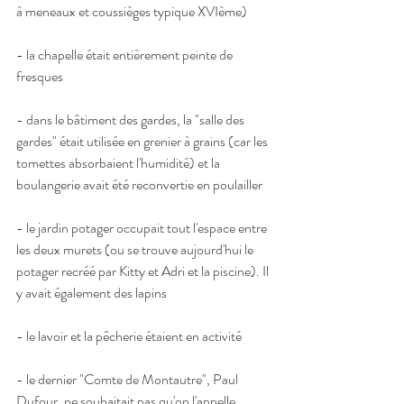
à meneaux et coussièges typique XVIème)
- la chapelle était entièrement peinte de 
fresques
- dans le bâtiment des gardes, la "salle des 
gardes" était utilisée en grenier à grains (car les 
tomettes absorbaient l'humidité) et la 
boulangerie avait été reconvertie en poulailler
- le jardin potager occupait tout l'espace entre 
les deux murets (ou se trouve aujourd'hui le 
potager recréé par Kitty et Adri et la piscine). Il 
y avait également des lapins
- le lavoir et la pêcherie étaient en activité
- le dernier "Comte de Montautre", Paul 
Dufour, ne souhaitait pas qu'on l'appelle 