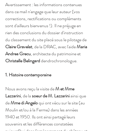
Avertissement : les informations contenues 
dans ce mail n'engage que leur auteur (vos 
corrections, rectifications ou compléments 
sont d'ailleurs bienvenus !). Il ne préjuge en 
rien des conclusions du dossier d'instruction 
du classement du site placé sous le pilotage de 
Claire Gravelat
, de la DRAC, avec l'aide 
Maria 
Andrea Grecu
, architecte du patrimoine et 
Christelle Belingard
 dendrochronologue.
1. Histoire contemporaine
Nous avons reçu la visite de 
M et Mme 
Lazzarini
, de la
 soeur de M. Lazzarini
 ainsi que 
de 
Mme di Angelo
 qui ont vécu sur le site (au 
Moulin et/ou à la Ferme) dans les années 
1940 et 1950. Ils ont ainsi partagé leurs 
souvenirs et les différences constatées 
aujourd'hui dans l'aménagement du château et 