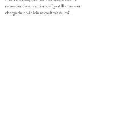
remercier de son action de "gentillhomme en 
charge de la vénérie et vaultrait du roi".